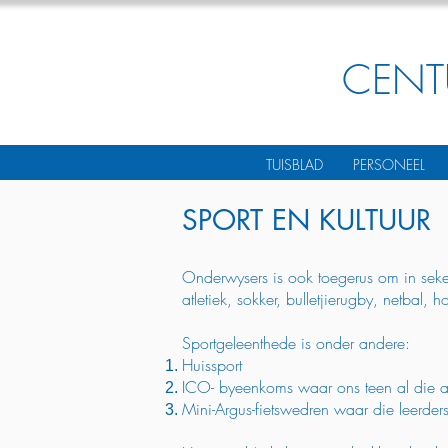
CENT
TUISBLAD
PERSONEEL
SPORT EN KULTUUR
Onderwysers is ook toegerus om in seker
atletiek, sokker, bulletjierugby, netbal, 
Sportgeleenthede is onder andere:
Huissport
ICO- byeenkoms waar ons teen al die an
Mini-Argus-fietswedren waar die leerders 