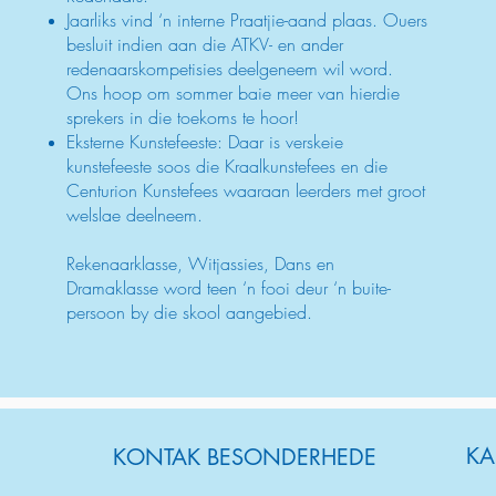
Jaarliks vind ‘n interne Praatjie-aand plaas. Ouers
besluit indien aan die ATKV- en ander
redenaarskompetisies deelgeneem wil word.
Ons hoop om sommer baie meer van hierdie
sprekers in die toekoms te hoor!
Eksterne Kunstefeeste: Daar is verskeie
kunstefeeste soos die Kraalkunstefees en die
Centurion Kunstefees waaraan leerders met groot
welslae deelneem.
Rekenaarklasse, Witjassies, Dans en
Dramaklasse word teen ‘n fooi deur ‘n buite-
persoon by die skool aangebied.
KA
KONTAK BESONDERHEDE