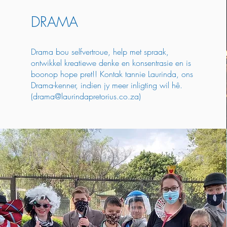
DRAMA
Drama bou selfvertroue, help met spraak,
ontwikkel kreatiewe denke en konsentrasie en is
boonop hope pret!! Kontak tannie Laurinda, ons
Drama-kenner, indien jy meer inligting wil hê.
(
drama@laurindapretorius.co.za
)