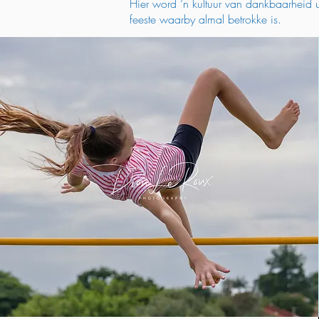
Hier word ‘n kultuur van dankbaarheid u
feeste waarby almal betrokke is.