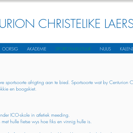
URION CHRISTELIKE LAER
OORSIG
AKADEMIE
SPORT EN KULTUUR
NUUS
KALEN
e sportsoorte afrigting aan te bied. Sportsoorte wat by Centurion 
hokkie en boogskiet.
der ICO-skole in atletiek meeding.
met hulle fietse wys hoe fiks en vinnig hulle is.