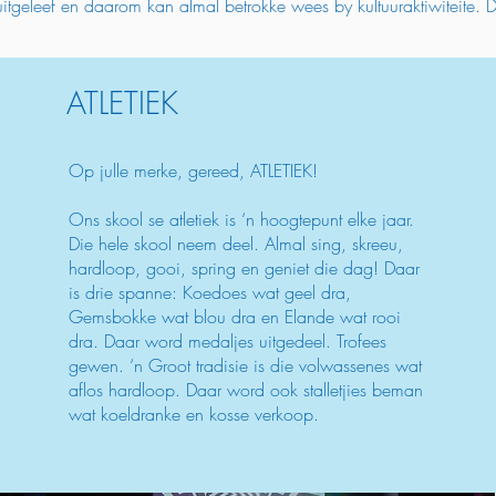
itgeleef en daarom kan almal betrokke wees by kultuuraktiwiteite. De
ATLETIEK
Op julle merke, gereed, ATLETIEK!
Ons skool se atletiek is ‘n hoogtepunt elke jaar.
Die hele skool neem deel. Almal sing, skreeu,
hardloop, gooi, spring en geniet die dag! Daar
is drie spanne: Koedoes wat geel dra,
Gemsbokke wat blou dra en Elande wat rooi
dra. Daar word medaljes uitgedeel. Trofees
gewen. ‘n Groot tradisie is die volwassenes wat
aflos hardloop. Daar word ook stalletjies beman
wat koeldranke en kosse verkoop.