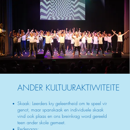
ANDER KULTUURAKTIWITEITE
Skaak: Leerders kry geleentheid om te speel vir
genot, maar spanskaak en individuele skaak
vind ook plaas en ons breinkrag word gereeld
teen ander skole gemeet.
Redenaars: