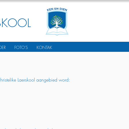
SKOOL
DER
FOTO'S
KONTAK
Christelike Laerskool aangebied word: